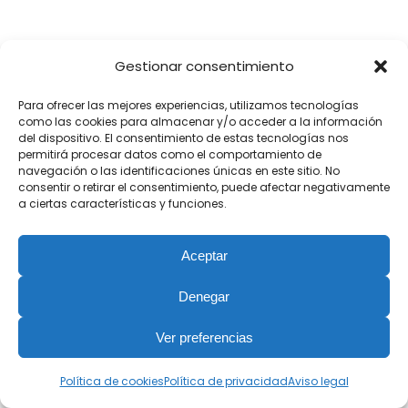
VII. CONTROL Y EVALUACIÓN
Gestionar consentimiento
BETA10 SOLUCIONES TECNOLÓGICAS S.L.
Para ofrecer las mejores experiencias, utilizamos tecnologías
realizará una verificación, evaluación y
como las cookies para almacenar y/o acceder a la información
del dispositivo. El consentimiento de estas tecnologías nos
valoración anual, así como cada vez que
permitirá procesar datos como el comportamiento de
haya cambios significativos en los
navegación o las identificaciones únicas en este sitio. No
consentir o retirar el consentimiento, puede afectar negativamente
tratamientos de datos, de la eficacia de las
a ciertas características y funciones.
medidas técnicas y organizativas para
garantizar la seguridad del tratamiento.
Aceptar
Denegar
BETA10 SOLUCIONES TECNOLÓGICAS S.L.
Ver preferencias
Política de cookies
Política de privacidad
Aviso legal