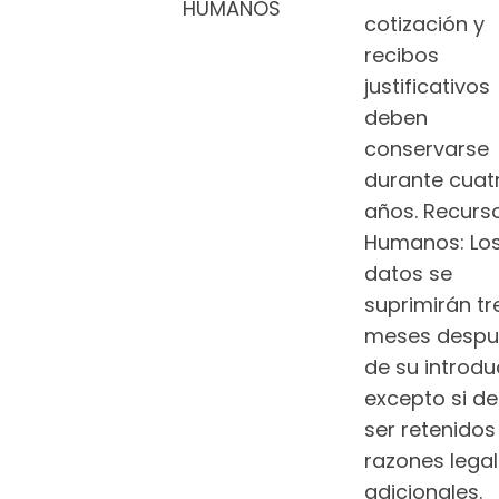
HUMANOS
cotización y
recibos
justificativos
deben
conservarse
durante cuat
años. Recurs
Humanos: Lo
datos se
suprimirán tr
meses despu
de su introdu
excepto si d
ser retenidos
razones lega
adicionales.