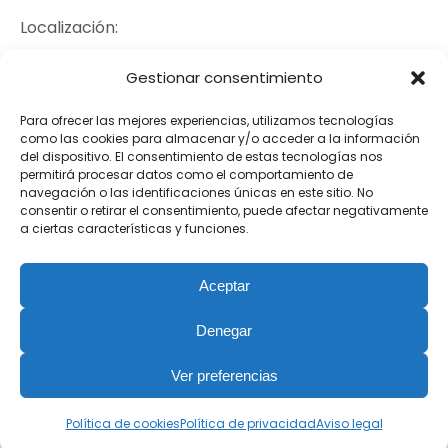
Localización:
María Malibrán, 10 3ª planta.
Gestionar consentimiento
P.I. Trévenez. 29590 Málaga
Para ofrecer las mejores experiencias, utilizamos tecnologías
Email:
como las cookies para almacenar y/o acceder a la información
del dispositivo. El consentimiento de estas tecnologías nos
info@beta10.es
permitirá procesar datos como el comportamiento de
navegación o las identificaciones únicas en este sitio. No
Teléfono:
consentir o retirar el consentimiento, puede afectar negativamente
a ciertas características y funciones.
+34 952 652 491
Aceptar
Horario:
Lun- Vier: 08:00 - 18:00
Denegar
Ver preferencias
© Beta10 Software 2026
Política de cookies
Política de privacidad
Aviso legal